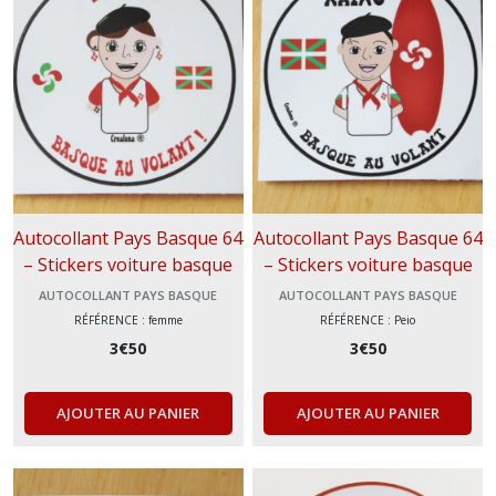
autocollant
Bigorre
(3)
autocollant
animaux
(2)
Autocollant Pays Basque 64
Autocollant Pays Basque 64
autocollant
– Stickers voiture basque
– Stickers voiture basque
Pays
basque
au volant femme – Idée
au volant Idée cadeau Sud-
AUTOCOLLANT PAYS BASQUE
AUTOCOLLANT PAYS BASQUE
(9)
cadeau Sud-Ouest
Ouest
RÉFÉRENCE : femme
RÉFÉRENCE : Peio
3
€
50
3
€
50
autocollant
bébé
à
AJOUTER AU PANIER
AJOUTER AU PANIER
bord
(2)