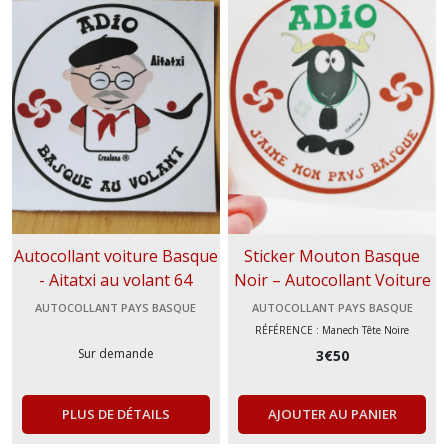
autocollant
Papy
ou
Mamie
(1)
Afficher
les
résultats
Autocollant voiture Basque
Sticker Mouton Basque
- Aitatxi au volant 64
Noir – Autocollant Voiture
& scooter - ardi Beltza
AUTOCOLLANT PAYS BASQUE
AUTOCOLLANT PAYS BASQUE
RÉFÉRENCE : Manech Tête Noire
Sur demande
3
€
50
PLUS DE DÉTAILS
AJOUTER AU PANIER