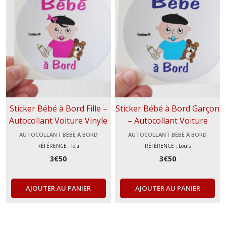
autocollant
Bigorre
(3)
autocollant
animaux
(2)
Sticker Bébé à Bord Fille –
Sticker Bébé à Bord Garçon
autocollant
Autocollant Voiture Vinyle
– Autocollant Voiture
Pays
basque
Durable | Idée Cadeau
Vinyle Durable | Idée
AUTOCOLLANT BÉBÉ À BORD
AUTOCOLLANT BÉBÉ À BORD
(9)
Naissance & Parents
Cadeau Naissance &
RÉFÉRENCE : lola
RÉFÉRENCE : Louis
Parents
3
€
50
3
€
50
autocollant
bébé
à
AJOUTER AU PANIER
AJOUTER AU PANIER
bord
(2)