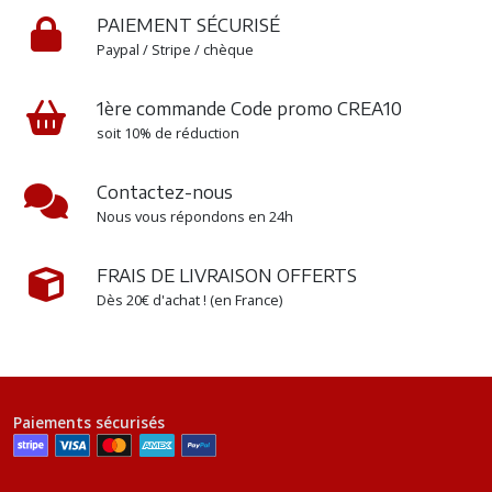
autocollant
PAIEMENT SÉCURISÉ
Papy
Paypal / Stripe / chèque
ou
Mamie
(1)
1ère commande Code promo CREA10
soit 10% de réduction
Afficher
Contactez-nous
les
Nous vous répondons en 24h
résultats
FRAIS DE LIVRAISON OFFERTS
Dès 20€ d'achat ! (en France)
Paiements sécurisés