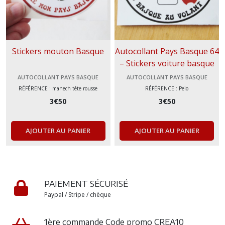
Stickers mouton Basque
Autocollant Pays Basque 64
– Stickers voiture basque
au volant Idée cadeau Sud-
AUTOCOLLANT PAYS BASQUE
AUTOCOLLANT PAYS BASQUE
Ouest
RÉFÉRENCE : manech tête rousse
RÉFÉRENCE : Peio
3
€
50
3
€
50
AJOUTER AU PANIER
AJOUTER AU PANIER
PAIEMENT SÉCURISÉ
Paypal / Stripe / chèque
1ère commande Code promo CREA10