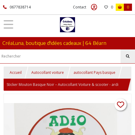
0677838714
Contact
0
0
CréaLuna, boutique d'idées cadeaux | 64 Béarn
Accueil
Autocollant voiture
autocollant Pays basque
Sticker Mouton Basque Noir – Autocollant Voiture & scooter - ardi
Beltza