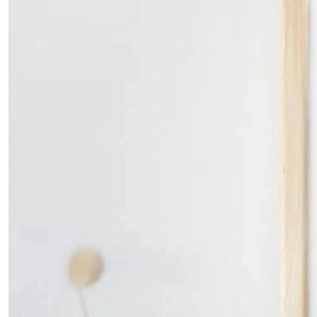
Affiche
Petit
déjeuner
(1)
Afficher
les
résultats