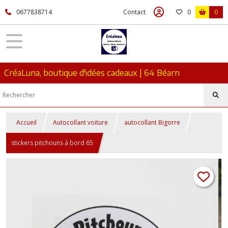
0677838714
Contact
0
0
CréaLuna, boutique d'idées cadeaux | 64 Béarn
Accueil
Autocollant voiture
autocollant Bigorre
stickers pitchouns à bord 65