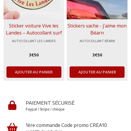
Sticker voiture Vive les
Stickers vache - j'aime mon
Landes – Autocollant surf
Béarn
Sud Ouest vinyle extérieur
AUTOCOLLANT LES LANDES
AUTOCOLLANT BÉARN
résistant UV déco auto van
camping-car
3
€
50
3
€
50
AJOUTER AU PANIER
AJOUTER AU PANIER
PAIEMENT SÉCURISÉ
Paypal / Stripe / chèque
1ère commande Code promo CREA10