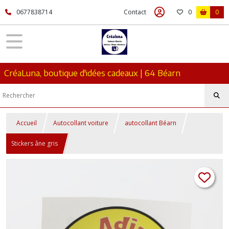
0677838714
Contact
0
0
CréaLuna, boutique d'idées cadeaux | 64 Béarn
Accueil
Autocollant voiture
autocollant Béarn
Stickers âne gris